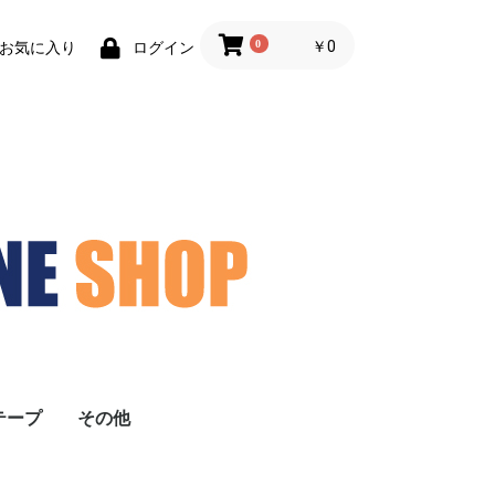
0
￥0
お気に入り
ログイン
テープ
その他
気密測定
換気システムメンテナ
換気システムメンテナ