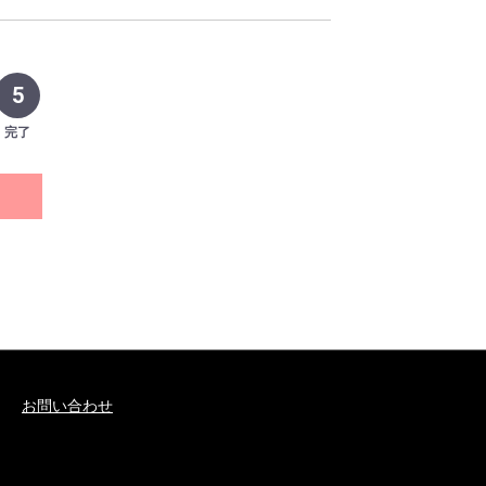
ンス 交換
ンス 清掃・点検
5
完了
お問い合わせ